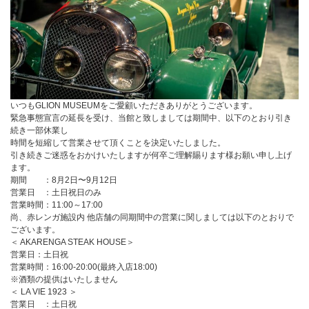
いつもGLION MUSEUMをご愛顧いただきありがとうございます。
緊急事態宣言の延長を受け、当館と致しましては期間中、以下のとおり引き
続き一部休業し
時間を短縮して営業させて頂くことを決定いたしました。
引き続きご迷惑をおかけいたしますが何卒ご理解賜ります様お願い申し上げ
ます。
期間 ：8月2日〜9月12日
営業日 ：土日祝日のみ
営業時間：11:00～17:00
尚、赤レンガ施設内 他店舗の同期間中の営業に関しましては以下のとおりで
ございます。
＜ AKARENGA STEAK HOUSE＞
営業日：土日祝
営業時間：16:00-20:00(最終入店18:00)
※酒類の提供はいたしません
＜ LA VIE 1923 ＞
営業日 ：土日祝