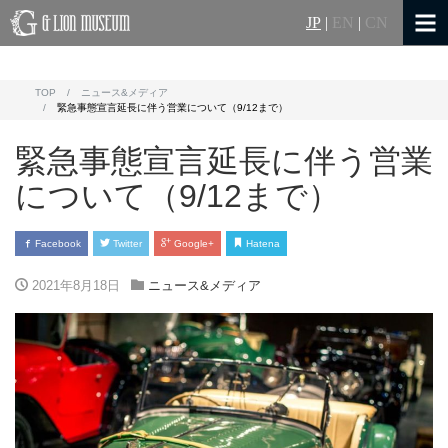
JP
|
EN
|
CN
TOP
ニュース&メディア
緊急事態宣言延長に伴う営業について（9/12まで）
緊急事態宣言延長に伴う営業
について（9/12まで）
Facebook
Twitter
Google+
Hatena
2021年8月18日
ニュース&メディア