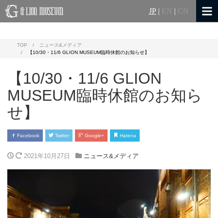
JP
|
EN
|
CN
TOP
ニュース&メディア
【10/30・11/6 GLION MUSEUM臨時休館のお知らせ】
【10/30・11/6 GLION
MUSEUM臨時休館のお知ら
せ】
Facebook
Twitter
Google+
Hatena
2021年10月27日
ニュース&メディア