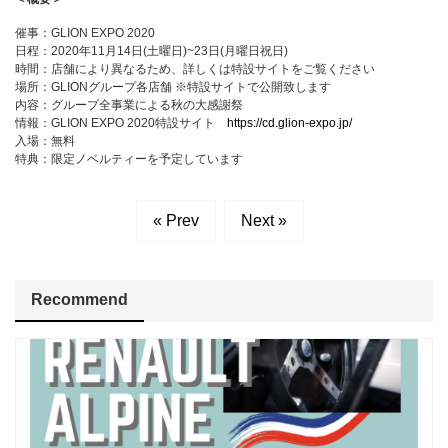
催事：
GLION EXPO 2020
日程：
2020
年
11
月
14
日(土曜日)
~23
日(月曜日祝日)
時間：店舗により異なるため、詳しくは特設サイトをご覧ください
場所：
GLION
グループ各店舗
※
特設サイトで公開致します
内容：グループ全事業による秋の大感謝祭
情報：
GLION EXPO 2020
特設サイト
https://cd.glion-expo.jp/
入場：無料
特典：限定ノベルティーを予定しています
« Prev
Next »
Recommend