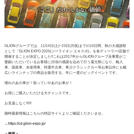
GLION
グループでは、
11/14
日(土)
~23
日(月祝)までの
10
日間、秋の大感謝祭
として「
GLION EXPO 2020
(ジーライオン エキスポ)」を各ディーラー
/
店舗で
開催することが決定しました
!!
これは
2017
年から
GLION
グループ全事業がご
愛顧いただいているお客様に日頃の感謝を込めて行う還元祭になり、輸入
車、国産車、未使用車、特選中古車、希少クラシックカー等お車以外にも幅
広いラインナップの商品を販売する、年に一度のビッグイベントです。
憧れのあの車が！狙っていやあのお車が！
お得にご購入いただける大チャンスです。
お見逃しなく
!!!!!!
随時最新情報はこちらの特設サイトよりご確認くださいませ。
→
https://cd.glion-expo.jp/
＜概要＞