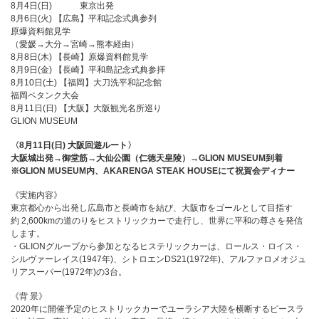
8月4日(日) 東京出発
8月6日(火) 【広島】平和記念式典参列
原爆資料館見学
（愛媛→大分→宮崎→熊本経由）
8月8日(木) 【長崎】原爆資料館見学
8月9日(金) 【長崎】平和島記念式典参拝
8月10日(土) 【福岡】大刀洗平和記念館
福岡ペタンク大会
8月11日(日) 【大阪】大阪観光名所巡り
GLION MUSEUM
〈8月11日(日) 大阪回遊ルート〉
大阪城出発→御堂筋→大仙公園（仁徳天皇陵）→GLION MUSEUM到着
※GLION MUSEUM内、AKARENGA STEAK HOUSEにて祝賀会ディナー
《実施内容》
東京都心から出発し広島市と長崎市を結び、大阪市をゴールとして目指す
約 2,600kmの道のりをヒストリックカーで走行し、世界に平和の尊さを発信
します。
・GLIONグループから参加となるヒステリックカーは、ロールス・ロイス・
シルヴァーレイス(1947年)、シトロエンDS21(1972年)、アルファロメオジュ
リアスーパー(1972年)の3台。
《背 景》
2020年に開催予定のヒストリックカーでユーラシア大陸を横断するピースラ