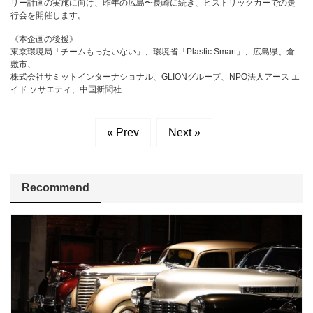
リー計画の実施に向け、昨年の広島〜長崎に続き、ヒストリックカーでの走
行会を開催します。
《本企画の後援》
東京環境局「チームもったいない」、環境省「Plastic Smart」、広島県、倉
敷市、
株式会社サミットインターナショナル、GLIONグループ、NPO法人アース エ
イド ソサエティ、中国新聞社
« Prev
Next »
Recommend