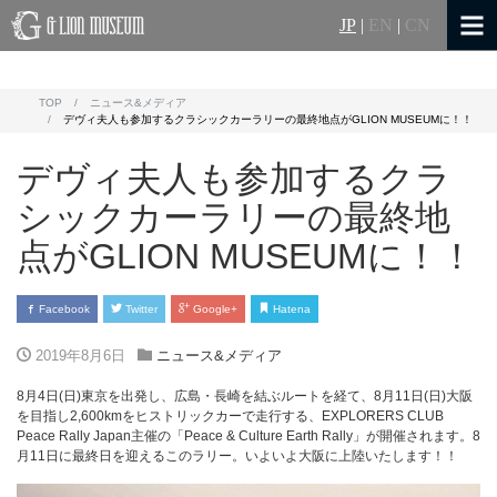
JP
|
EN
|
CN
TOP
ニュース&メディア
デヴィ夫人も参加するクラシックカーラリーの最終地点がGLION MUSEUMに！！
デヴィ夫人も参加するクラ
シックカーラリーの最終地
点がGLION MUSEUMに！！
Facebook
Twitter
Google+
Hatena
2019年8月6日
ニュース&メディア
8⽉4⽇(⽇)東京を出発し、広島・⻑崎を結ぶルートを経て、8⽉11⽇(⽇)⼤阪
を目指し2,600kmをヒストリックカーで走行する、EXPLORERS CLUB
Peace Rally Japan主催の「Peace & Culture Earth Rally」が開催されます。8
月11日に最終日を迎えるこのラリー。いよいよ大阪に上陸いたします！！