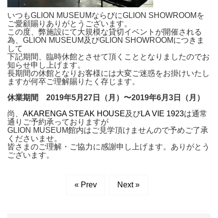
いつもGLION MUSEUMならびにGLION SHOWROOMを
ご愛顧賜りありがとうございます。
この度、弊施設にて大規模な貸切イベントが開催される
為、GLION MUSEUM及びGLION SHOWROOMにつきま
して
下記期間、臨時休館とさせて頂くこととなりましたのでお
知らせ申し上げます。
長期間の休館となりお客様には大変ご迷惑をお掛けいたし
ますが何卒ご理解賜りたく存じます。
休業期間 2019年5月27日（月）〜2019年6月3日（月）
尚、
AKARENGA STEAK HOUSE
及び
LA VIE 1923
は通常
通りご予約承っておりますが
GLION MUSEUM館内はご見学頂けませんので予めご了承
くださいませ。
皆さまのご理解・ご協力に感謝申し上げます。ありがとう
ございます。
« Prev
Next »