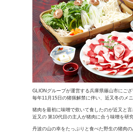
GLIONグループが運営する兵庫県篠山市にご
毎年11月15日の猪猟解禁に伴い、近又冬のメ
猪肉を最初に味噌で炊いて食したのが近又と言
近又の 第10代目の主人が猪肉に合う味噌を研
丹波の山の幸をたっぷりと食べた野生の猪肉の