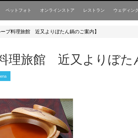
ペットフォト
オンラインストア
レストラン
ウェディン
グループ料理旅館 近又よりぼたん鍋のご案内】
プ料理旅館 近又よりぼ
ena